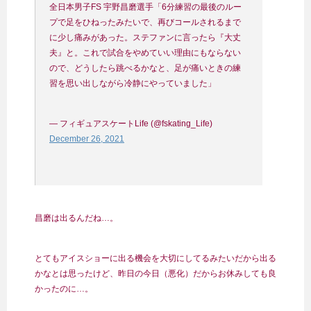
全日本男子FS 宇野昌磨選手「6分練習の最後のルー
プで足をひねったみたいで、再びコールされるまで
に少し痛みがあった。ステファンに言ったら『大丈
夫』と。これで試合をやめていい理由にもならない
ので、どうしたら跳べるかなと、足が痛いときの練
習を思い出しながら冷静にやっていました」
— フィギュアスケートLife (@fskating_Life)
December 26, 2021
昌磨は出るんだね…。
とてもアイスショーに出る機会を大切にしてるみたいだから出る
かなとは思ったけど、昨日の今日（悪化）だからお休みしても良
かったのに…。