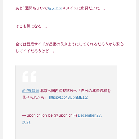
あと1週間ちょいで
名フェス
＆スイスに出発だよね…。
そこも気になる…。
全ては昌磨サイドが昌磨の良きようにしてくれるだろうから安心
してイイだろうけど…。
#宇野昌磨
北京へ国内調整継続へ「自分の成長過程を
見せられたら」
https://t.co/i8UbnME1t2
— Sponichi on Ice (@SponichiF)
December 27,
2021