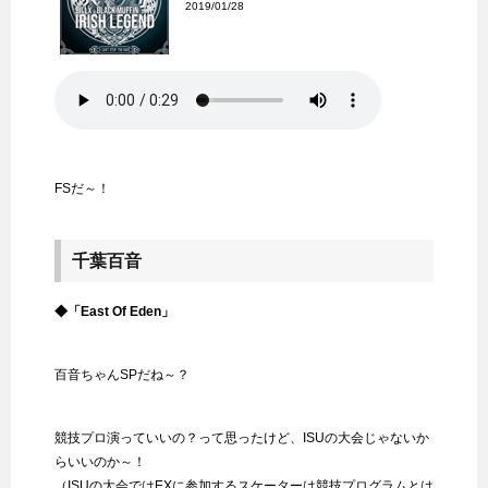
2019/01/28
FSだ～！
千葉百音
◆「East Of Eden」
百音ちゃんSPだね～？
競技プロ演っていいの？って思ったけど、ISUの大会じゃないか
らいいのか～！
（ISUの大会ではEXに参加するスケーターは競技プログラムとは