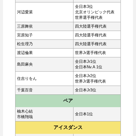
全日本3位
河辺愛菜
北京オリンピック代表
世界選手権代表
三原舞依
四大陸選手権代表
宮原知子
四大陸選手権代表
松生理乃
四大陸選手権代表
渡辺倫果
世界Jr選手権代表
全日本Jr1位
島田麻央
全日本Nv.A 1位
全日本Jr2位
住吉りをん
世界Jr選手権代表
千葉百音
全日本Jr3位
ペア
柚木心結
全日本1位
市橋翔哉
アイスダンス