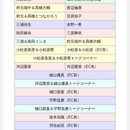
村元哉中＆髙橋大輔
渡辺倫果
村元＆髙橋とつながろう
宮原知子
三浦佳生
友野一希
島田麻央
三原舞依
三浦＆島田インタ
村元哉中＆髙橋大輔
小松原美里＆小松原尊
小松原＆小松原（EC有）
小松原美里＆小松原尊トークコーナー
河辺愛菜
河辺愛菜（EC有）
鍵山優真（EC有）
河辺愛菜＆鍵山優真トークコーナー
樋口新葉（EC有）
宇野昌磨（EC有）
樋口新葉＆宇野昌磨トークコーナー
坂本花織（EC有）
羽生結弦（EC有）