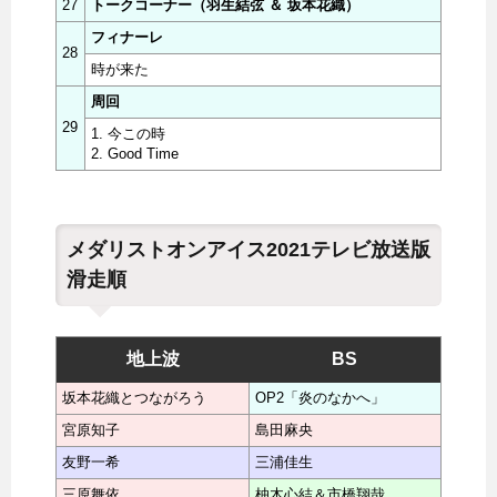
27
トークコーナー（羽生結弦 ＆ 坂本花織）
フィナーレ
28
時が来た
周回
29
1. 今この時
2. Good Time
メダリストオンアイス2021テレビ放送版
滑走順
地上波
BS
坂本花織とつながろう
OP2「炎のなかへ」
宮原知子
島田麻央
友野一希
三浦佳生
三原舞依
柚木心結＆市橋翔哉