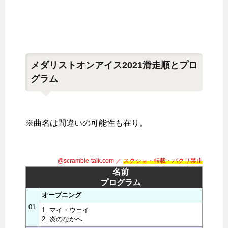
メダリストオンアイス2021滑走順とプロ
グラム
※曲名は間違いの可能性も在り。
@scramble-talk.com ／
スクショ・転載・パクリ禁止
名前
プログラム
オープニング
01
1. マイ・ウェイ
2. 炎のなかへ