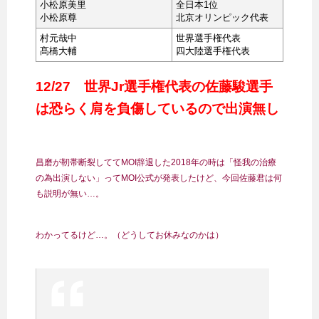
小松原美里
全日本1位
小松原尊
北京オリンピック代表
村元哉中
世界選手権代表
髙橋大輔
四大陸選手権代表
12/27 世界Jr選手権代表の佐藤駿選手
は恐らく肩を負傷しているので出演無し
昌磨が靭帯断裂しててMOI辞退した2018年の時は「怪我の治療
の為出演しない」ってMOI公式が発表したけど、今回佐藤君は何
も説明が無い…。
わかってるけど…。（どうしてお休みなのかは）