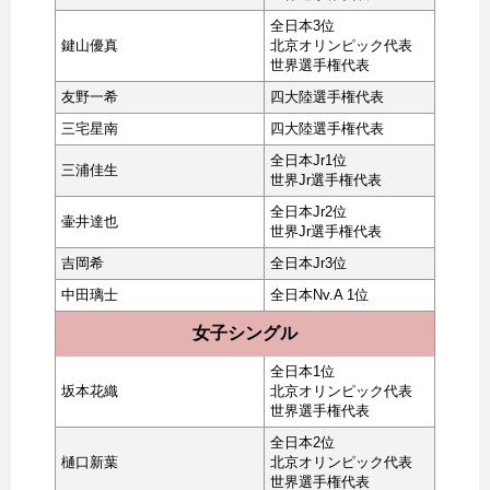
全日本3位
鍵山優真
北京オリンピック代表
世界選手権代表
友野一希
四大陸選手権代表
三宅星南
四大陸選手権代表
全日本Jr1位
三浦佳生
世界Jr選手権代表
全日本Jr2位
壷井達也
世界Jr選手権代表
吉岡希
全日本Jr3位
中田璃士
全日本Nv.A 1位
女子シングル
全日本1位
坂本花織
北京オリンピック代表
世界選手権代表
全日本2位
樋口新葉
北京オリンピック代表
世界選手権代表