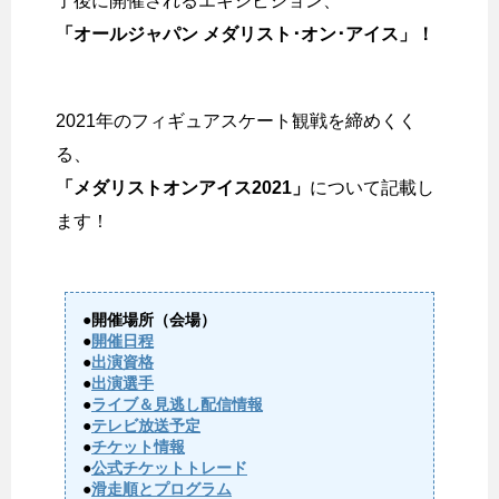
了後に開催されるエキシビション、
「オールジャパン メダリスト･オン･アイス」！
2021年のフィギュアスケート観戦を締めくく
る、
「メダリストオンアイス2021」
について記載し
ます！
●開催場所（会場）
●
開催日程
●
出演資格
●
出演選手
●
ライブ＆見逃し配信情報
●
テレビ放送予定
●
チケット情報
●
公式チケットトレード
●
滑走順とプログラム