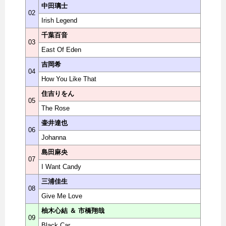
中田璃士
02
Irish Legend
千葉百音
03
East Of Eden
吉岡希
04
How You Like That
住吉りをん
05
The Rose
壷井達也
06
Johanna
島田麻央
07
I Want Candy
三浦佳生
08
Give Me Love
柚木心結 ＆ 市橋翔哉
09
Black Car