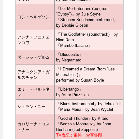
「Let Me Entertain You (from
“Gypsy”)」by Jule Styne
ヨシ・ヘルゲソン
「Stephen Sondheim performed」
by Debbie Gibson
「The Godfather (soundtrack)」by
アンナ・フニチェ
Nino Rota
ンコワ
「Mambo Italiano」
「Blucobalto」
ダーシャ・ゲルム
by Negramaro
「I Dreamed a Dream (from “Les
アナスタシア・ガ
Miserables”)」
ルスチャン
performed by Susan Boyle
エミー・ペルトネ
「Libertango」
ン
by Astor Piazzolla
「Blues Instrumental」by Jehro Tull
シュラン・ユー
「Maria Maria」by Jean Wyclef
「God of Thunder」by Kitaro
カロリーナ・コス
「Bonzo’s Montreux」by John
トナー
Bonham (Led Zeppelin)
TV表記：雷神 by喜多郎