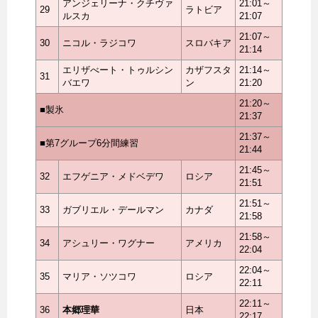
アンジェリーナ・クチヴァ
21:01～
29
ラトビア
ルスカ
21:07
21:07～
30
ニコル・ラジコワ
スロバキア
21:14
エリザべート・トゥルシン
カザフスタ
21:14～
31
バエワ
ン
21:20
21:20～
■製氷
21:37
21:37～
■第7グループ6分間練習
21:44
21:45～
32
エフゲニア・メドベデワ
ロシア
21:51
21:51～
33
ガブリエル・デールマン
カナダ
21:58
21:58～
34
アシュリー・ワグナー
アメリカ
22:04
22:04～
35
マリア・ソツコワ
ロシア
22:11
22:11～
36
本郷理華
日本
22:17