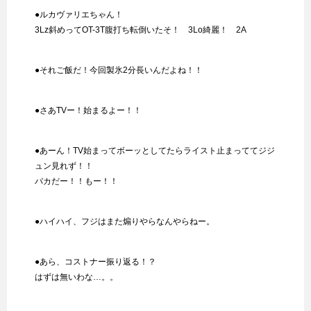
●ルカヴァリエちゃん！
3Lz斜めってOT-3T腹打ち転倒いたそ！ 3Lo綺麗！ 2A
●それご飯だ！今回製氷2分長いんだよね！！
●さあTVー！始まるよー！！
●あーん！TV始まってボーッとしてたらライスト止まっててジジ
ュン見れず！！
バカだー！！もー！！
●ハイハイ、フジはまた煽りやらなんやらねー。
●あら、コストナー振り返る！？
はずは無いわな…。。