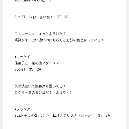
You Raise Me Upだー！
3Lz-2T Lzおっきいね！ 3F 2A
フィニッシュちょっとよろけた？
襦袢がすっごい濃いのにちゃんとお顔の色と合っている！
●マッケイ！
佳菜子と一緒の曲？ダイス？
3Lo-2T 3S 2A
良演技続いて観客席も湧いてる！
ロクサーヌのタンゴだ！（ようやく）
●フランク
3Lzお手つき-2Tつけた Lzすんごい大きさだった！ 3T 2A