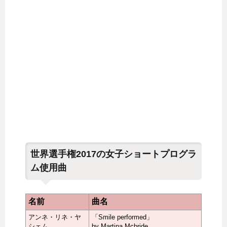
世界選手権2017の女子ショートプログラ
ム使用曲
名前
曲名
アンネ・リネ・ヤ
「Smile performed」
シェム
by Martina Mcbride