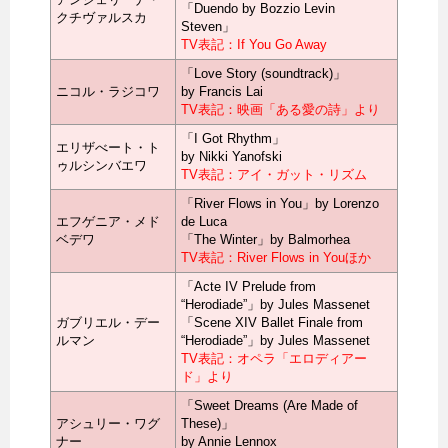
「Duendo by Bozzio Levin
クチヴァルスカ
Steven」
TV表記：If You Go Away
「Love Story (soundtrack)」
ニコル・ラジコワ
by Francis Lai
TV表記：映画「ある愛の詩」より
「I Got Rhythm」
エリザべート・ト
by Nikki Yanofski
ゥルシンバエワ
TV表記：アイ・ガット・リズム
「River Flows in You」by Lorenzo
エフゲニア・メド
de Luca
ベデワ
「The Winter」by Balmorhea
TV表記：River Flows in Youほか
「Acte IV Prelude from
“Herodiade”」by Jules Massenet
ガブリエル・デー
「Scene XIV Ballet Finale from
ルマン
“Herodiade”」by Jules Massenet
TV表記：オペラ「エロディアー
ド」より
「Sweet Dreams (Are Made of
アシュリー・ワグ
These)」
ナー
by Annie Lennox