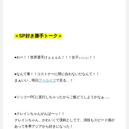
＜SP好き勝手トーク＞
●わー！！世界選手けぇぇぇん！！！女子ぃぃぃ！！
●なんて事！！コストナーに間に合わないだなんて！！
まぁいい…明日
アーカイブ
で見る…！
●ソッコーPCに直行しちゃったからご飯どうしようかなぁ…。
●クレインちゃんがんばーっ！！
クレインちゃん、かわいくて溌剌としてて、演技もスピード感が
あって冬季アジアから好きになった！