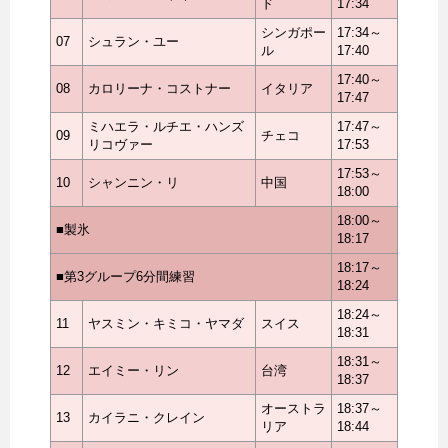
ド
17:34
シンガポー
17:34～
07
シュラン・ユー
ル
17:40
17:40～
08
カロリーナ・コストナー
イタリア
17:47
ミハエラ・ルチエ・ハンズ
17:47～
09
チェコ
リコヴァー
17:53
17:53～
10
シャンニン・リ
中国
18:00
18:00～
■製氷
18:17
18:17～
■第3グループ6分間練習
18:24
18:24～
11
ヤスミン・キミコ・ヤマダ
スイス
18:31
18:31～
12
エイミー・リン
台湾
18:37
オーストラ
18:37～
13
カイラニ・クレイン
リア
18:44