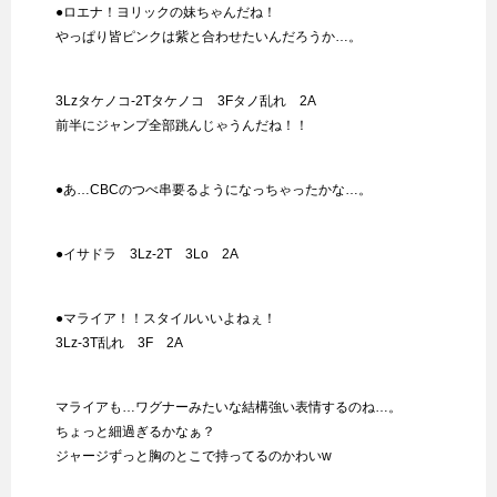
●ロエナ！ヨリックの妹ちゃんだね！
やっぱり皆ピンクは紫と合わせたいんだろうか…。
3Lzタケノコ-2Tタケノコ 3Fタノ乱れ 2A
前半にジャンプ全部跳んじゃうんだね！！
●あ…CBCのつべ串要るようになっちゃったかな…。
●イサドラ 3Lz-2T 3Lo 2A
●マライア！！スタイルいいよねぇ！
3Lz-3T乱れ 3F 2A
マライアも…ワグナーみたいな結構強い表情するのね…。
ちょっと細過ぎるかなぁ？
ジャージずっと胸のとこで持ってるのかわいw