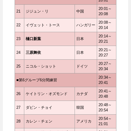
20:01
20:01～
21
ジジュン・リ
中国
20:08
20:08～
22
イヴェット・トース
ハンガリー
20:14
20:14～
23
樋口新葉
日本
20:21
20:21～
24
三原舞依
日本
20:27
20:27～
25
ニコル・ショット
ドイツ
20:34
20:34～
■第6グループ6分間練習
20:41
20:41～
26
ケイトリン・オズモンド
カナダ
20:48
20:48～
27
ダビン・チョイ
韓国
20:54
20:54～
28
カレン・チェン
アメリカ
21:01