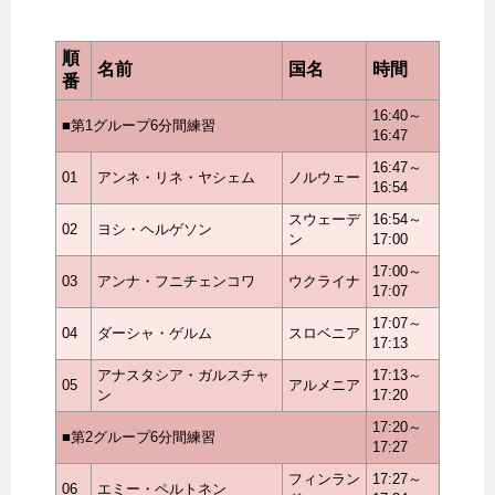
順
名前
国名
時間
番
16:40～
■第1グループ6分間練習
16:47
16:47～
01
アンネ・リネ・ヤシェム
ノルウェー
16:54
スウェーデ
16:54～
02
ヨシ・ヘルゲソン
ン
17:00
17:00～
03
アンナ・フニチェンコワ
ウクライナ
17:07
17:07～
04
ダーシャ・ゲルム
スロベニア
17:13
アナスタシア・ガルスチャ
17:13～
05
アルメニア
ン
17:20
17:20～
■第2グループ6分間練習
17:27
フィンラン
17:27～
06
エミー・ペルトネン