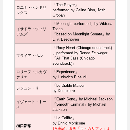
「The Prayer」
ロエナ・ヘンドリ
performed by Celine Dion, Josh
ックス
Groban
「Moonlight performed」by Viktoria
イサドラ・ウィリ
Tocca
アムズ
「based on Moonlight Sonata」by
L. v. Beethoven
「Roxy Heart (Chicago soundtrack)
」performed by Renee Zellweger
マライア・ベル
「All That Jazz (Chicago
soundtrack)」
ロリーヌ・ルカヴ
「Experience」
ァリエ
by Ludovico Einaudi
「Le Diable Matou」
ジジュン・リ
by Dompierre
「Earth Song」by Michael Jackson
イヴェット・トー
「Smooth Criminal」by Michael
ス
Jackson
「La Califfa」
by Ennio Morricone
樋口新葉
TV表記：映画「ラ・カリファ」よ