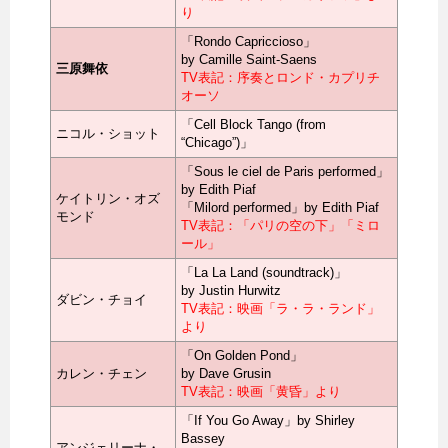
り
「Rondo Capriccioso」
by Camille Saint-Saens
三原舞依
TV表記：序奏とロンド・カプリチ
オーソ
「Cell Block Tango (from
ニコル・ショット
“Chicago”)」
「Sous le ciel de Paris performed」
by Edith Piaf
ケイトリン・オズ
「Milord performed」by Edith Piaf
モンド
TV表記：「パリの空の下」「ミロ
ール」
「La La Land (soundtrack)」
by Justin Hurwitz
ダビン・チョイ
TV表記：映画「ラ・ラ・ランド」
より
「On Golden Pond」
カレン・チェン
by Dave Grusin
TV表記：映画「黄昏」より
「If You Go Away」by Shirley
Bassey
アンジェリーナ・