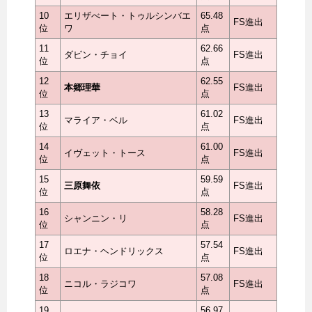
10
エリザべート・トゥルシンバエ
65.48
FS進出
位
ワ
点
11
62.66
ダビン・チョイ
FS進出
位
点
12
62.55
本郷理華
FS進出
位
点
13
61.02
マライア・ベル
FS進出
位
点
14
61.00
イヴェット・トース
FS進出
位
点
15
59.59
三原舞依
FS進出
位
点
16
58.28
シャンニン・リ
FS進出
位
点
17
57.54
ロエナ・ヘンドリックス
FS進出
位
点
18
57.08
ニコル・ラジコワ
FS進出
位
点
19
56.97