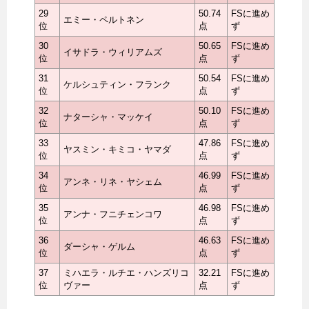
29
50.74
FSに進め
エミー・ペルトネン
位
点
ず
30
50.65
FSに進め
イサドラ・ウィリアムズ
位
点
ず
31
50.54
FSに進め
ケルシュティン・フランク
位
点
ず
32
50.10
FSに進め
ナターシャ・マッケイ
位
点
ず
33
47.86
FSに進め
ヤスミン・キミコ・ヤマダ
位
点
ず
34
46.99
FSに進め
アンネ・リネ・ヤシェム
位
点
ず
35
46.98
FSに進め
アンナ・フニチェンコワ
位
点
ず
36
46.63
FSに進め
ダーシャ・ゲルム
位
点
ず
37
ミハエラ・ルチエ・ハンズリコ
32.21
FSに進め
位
ヴァー
点
ず