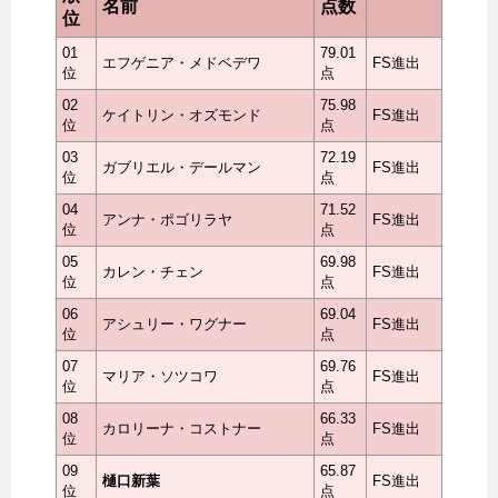
名前
点数
位
01
79.01
エフゲニア・メドベデワ
FS進出
位
点
02
75.98
ケイトリン・オズモンド
FS進出
位
点
03
72.19
ガブリエル・デールマン
FS進出
位
点
04
71.52
アンナ・ポゴリラヤ
FS進出
位
点
05
69.98
カレン・チェン
FS進出
位
点
06
69.04
アシュリー・ワグナー
FS進出
位
点
07
69.76
マリア・ソツコワ
FS進出
位
点
08
66.33
カロリーナ・コストナー
FS進出
位
点
09
65.87
樋口新葉
FS進出
位
点