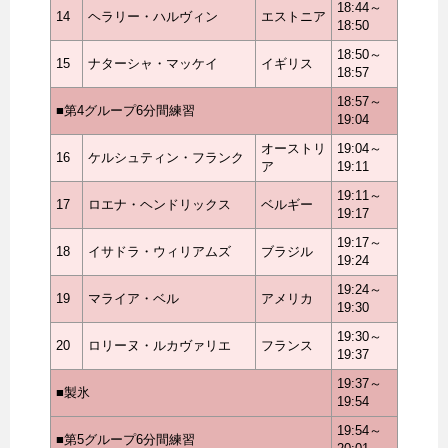
18:44～
14
ヘラリー・ハルヴィン
エストニア
18:50
18:50～
15
ナターシャ・マッケイ
イギリス
18:57
18:57～
■第4グループ6分間練習
19:04
オーストリ
19:04～
16
ケルシュティン・フランク
ア
19:11
19:11～
17
ロエナ・ヘンドリックス
ベルギー
19:17
19:17～
18
イサドラ・ウィリアムズ
ブラジル
19:24
19:24～
19
マライア・ベル
アメリカ
19:30
19:30～
20
ロリーヌ・ルカヴァリエ
フランス
19:37
19:37～
■製氷
19:54
19:54～
■第5グループ6分間練習