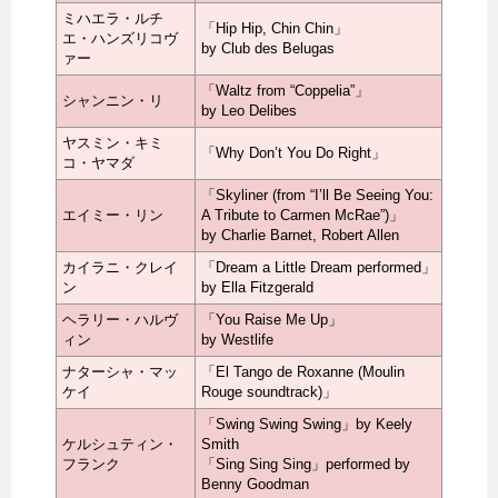
ミハエラ・ルチ
「Hip Hip, Chin Chin」
エ・ハンズリコヴ
by Club des Belugas
ァー
「Waltz from “Coppelia”」
シャンニン・リ
by Leo Delibes
ヤスミン・キミ
「Why Don’t You Do Right」
コ・ヤマダ
「Skyliner (from “I’ll Be Seeing You:
エイミー・リン
A Tribute to Carmen McRae”)」
by Charlie Barnet, Robert Allen
カイラニ・クレイ
「Dream a Little Dream performed」
ン
by Ella Fitzgerald
ヘラリー・ハルヴ
「You Raise Me Up」
ィン
by Westlife
ナターシャ・マッ
「El Tango de Roxanne (Moulin
ケイ
Rouge soundtrack)」
「Swing Swing Swing」by Keely
ケルシュティン・
Smith
フランク
「Sing Sing Sing」performed by
Benny Goodman