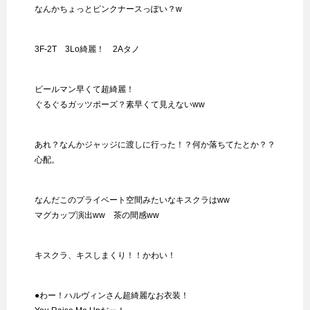
なんかちょっとピンクナースっぽい？w
3F-2T 3Lo綺麗！ 2Aタノ
ビールマン早くて超綺麗！
ぐるぐるガッツポーズ？素早くて見えないww
あれ？なんかジャッジに渡しに行った！？何か落ちてたとか？？
心配。
なんだこのプライベート空間みたいなキスクラはww
マグカップ演出ww 茶の間感ww
キスクラ、キスしまくり！！かわい！
●わー！ハルヴィンさん超綺麗なお衣装！