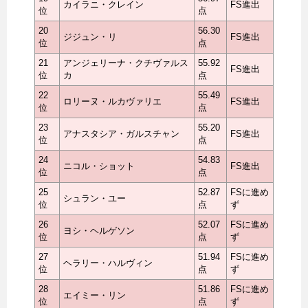
カイラニ・クレイン
FS進出
位
点
20
56.30
ジジュン・リ
FS進出
位
点
21
アンジェリーナ・クチヴァルス
55.92
FS進出
位
カ
点
22
55.49
ロリーヌ・ルカヴァリエ
FS進出
位
点
23
55.20
アナスタシア・ガルスチャン
FS進出
位
点
24
54.83
ニコル・ショット
FS進出
位
点
25
52.87
FSに進め
シュラン・ユー
位
点
ず
26
52.07
FSに進め
ヨシ・ヘルゲソン
位
点
ず
27
51.94
FSに進め
ヘラリー・ハルヴィン
位
点
ず
28
51.86
FSに進め
エイミー・リン
位
点
ず