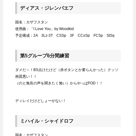
ディアス・ジレンバエフ
国名：カザフスタン
使用曲：「I Love You」by Woodkid
予定構成：2A 3Lz-3T CSSp 3F CCoSp FCSp StSq
第5グループ6分間練習
ダメだ～！BS点けたけど（赤ボタンとか要らんかった）クッソ
画質悪い！！
（のと無良の声を聞きたく無い）からやっぱFOD！！
ディレイだけどしょーがない！
ミハイル・シャイドロフ
国名：カザフスタン