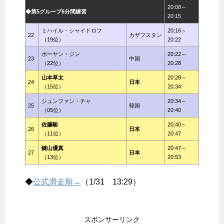
20:08～
◆第5グループ6分間練習
20:15
ミハイル・シャイドロフ
20:16～
22
カザフスタン
（19位）
20:22
ボーヤン・ジン
20:22～
23
中国
（22位）
20:28
山本草太
20:28～
24
日本
（15位）
20:34
ジュンファン・チャ
20:34～
25
韓国
（05位）
20:40
佐藤駿
20:40～
26
日本
（11位）
20:47
鍵山優真
20:47～
27
日本
（13位）
20:53
◆
公式滑走順→
（1/31 13:29）
スポンサーリンク