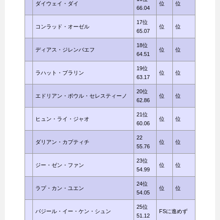
ダイウェイ・ダイ
位
位
66.04
17位
コンラッド・オーゼル
位
位
65.07
18位
ディアス・ジレンバエフ
位
位
64.51
19位
ラハット・ブラリン
位
位
63.17
20位
エドリアン・ポウル・セレスティーノ
位
位
62.86
21位
ヒュン・ライ・ジャオ
位
位
60.06
22
ダリアン・カプティチ
位
位
55.76
23位
ジー・ゼン・ファン
位
位
54.99
24位
ラプ・カン・ユエン
位
位
54.05
25位
パジール・イー・ケン・シュン
FSに進めず
51.12