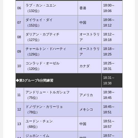
ラプ・カン・ユエン
18:00～
06
香港
（132位）
18:06
ダイウェイ・ダイ
18:06～
07
中国
（152位）
18:12
ダリアン・カプティチ
オーストラリ
18:12～
08
（127位）
ア
18:18
チャールトン・ドハーティ
オーストラリ
18:18～
09
（129位）
ア
18:25
コンラッド・オーゼル
18:25～
10
カナダ
（120位）
18:31
18:31～
◆第3グループ6分間練習
18:38
アンドリュー・トルガシェフ
18:38～
11
アメリカ
（75位）
18:45
ドノヴァン・カリーリョ
18:45～
12
メキシコ
（78位）
18:51
ユードン・チェン
18:51～
13
中国
（68位）
18:57
ジュホン・イム
18:57～