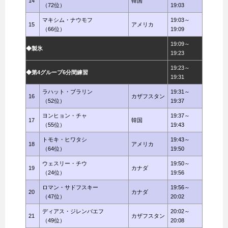
14
韓国
（72位）
19:03
マキシム・ナウモフ
19:03～
15
アメリカ
（66位）
19:09
19:09～
◆製氷
19:23
19:23～
◆第4グループ6分間練習
19:31
ラハット・ブラリン
19:31～
16
カザフスタン
（52位）
19:37
ヨンヒョン・チャ
19:37～
17
韓国
（55位）
19:43
トモキ・ヒワタシ
19:43～
18
アメリカ
（64位）
19:50
ウェスリー・チウ
19:50～
19
カナダ
（24位）
19:56
ロマン・サドフスキー
19:56～
20
カナダ
（47位）
20:02
ディアス・ジレンバエフ
20:02～
21
カザフスタン
（49位）
20:08