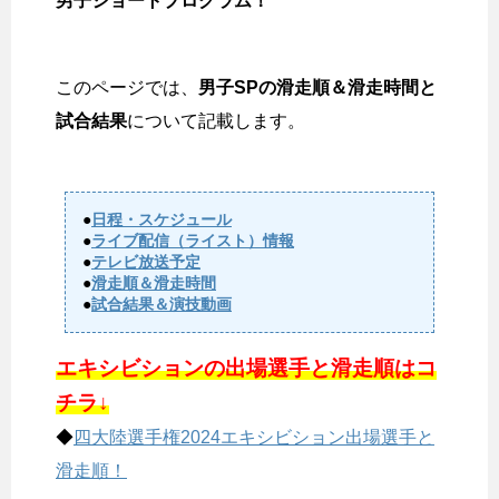
男子ショートプログラム！
このページでは、
男子SPの滑走順＆滑走時間と
試合結果
について記載します。
●
日程・スケジュール
●
ライブ配信（ライスト）情報
●
テレビ放送予定
●
滑走順＆滑走時間
●
試合結果＆演技動画
エキシビションの出場選手と滑走順はコ
チラ↓
◆
四大陸選手権2024エキシビション出場選手と
滑走順！