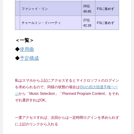
26位
ファン＝イ・リン
FSに進めず
48.85
27位
チャールトン・ドハーティ
FSに進めず
42.28
＜一覧＞
◆
使用曲
◆
予定構成
私はスマホから上記にアクセスするとマイクロソフトのログイン
を求められるので、同様の状態の場合は
ISUの四大陸選手権ペー
ジ
から「Music Selection」「Planned Program Content」をそれ
ぞれ選択すればOK。
一度アクセスすれば、次回からは一定時間ログインを求められず
に上記のリンクから入れる