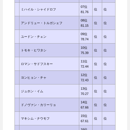
07位
ミハイル・シャイドロフ
位
位
81.76
08位
アンドリュー・トルガシェフ
位
位
81.15
09位
ユードン・チェン
位
位
78.74
10位
トモキ・ヒワタシ
位
位
75.39
11位
ロマン・サドフスキー
位
位
72.44
12位
ヨンヒョン・チャ
位
位
72.43
13位
ジュホン・イム
位
位
70.27
14位
ドノヴァン・カリーリョ
位
位
67.66
15位
マキシム・ナウモフ
位
位
67.61
16位