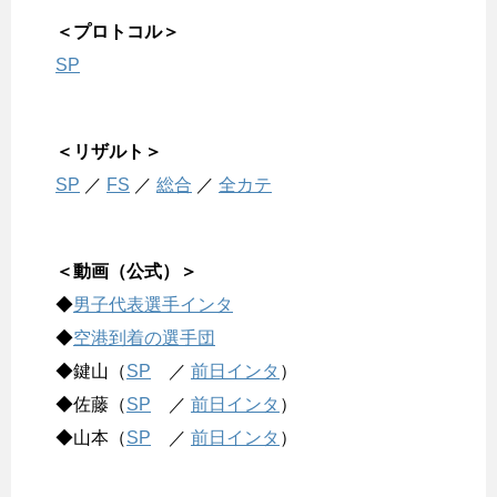
＜プロトコル＞
SP
＜リザルト＞
SP
／
FS
／
総合
／
全カテ
＜動画（公式）＞
◆
男子代表選手インタ
◆
空港到着の選手団
◆鍵山（
SP
／
前日インタ
）
◆佐藤（
SP
／
前日インタ
）
◆山本（
SP
／
前日インタ
）