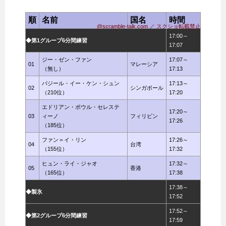
順
名前
国名
時間
@scramble-talk.com ／ スクショ転載禁止
17:00～
◆第1グループ6分間練習
17:07
ジー・ゼン・ファン
17:07～
01
マレーシア
（無し）
17:13
パジール・イー・ケン・シュン
17:13～
02
シンガポール
（210位）
17:20
エドリアン・ポウル・セレステ
17:20～
03
ィーノ
フィリピン
17:26
（185位）
ファン＝イ・リン
17:26～
04
台湾
（155位）
17:32
ヒュン・ライ・ジャオ
17:32～
05
香港
（165位）
17:38
17:38～
◆製氷
17:52
17:52～
◆第2グループ6分間練習
17:59