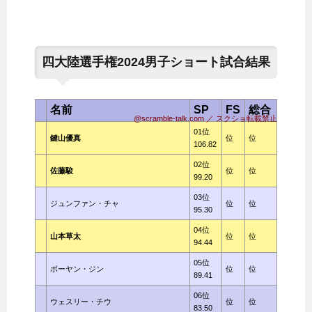
四大陸選手権2024男子ショート試合結果
名前
SP
FS
総合
@scramble-talk.com ／ スクショ転載禁止
01位
鍵山優真
位
位
106.82
02位
佐藤駿
位
位
99.20
03位
ジュンファン・チャ
位
位
95.30
04位
山本草太
位
位
94.44
05位
ボーヤン・ジン
位
位
89.41
06位
ウェスリー・チウ
位
位
83.50