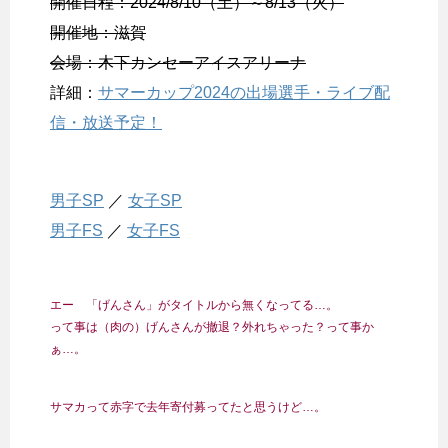
開催日程：2024/8/10（土）～8/13（火）
開催地：滋賀
会場：木下カンセーアイスアリーナ
詳細：
サマーカップ2024の出場選手・ライブ配
信・放送予定！
男子SP
／
女子SP
男子FS
／
女子FS
エー 「げんさん」がタイトルから無くなってる…。
って事は（肉の）げんさんが撤退？外れちゃった？って事か
ぁ…。
サマカって赤字で去年寄付募ってたと思うけど…。