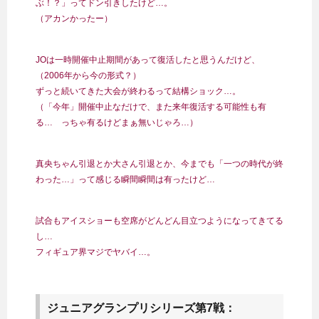
ぶ！？」ってドン引きしたけど…。
（アカンかったー）
JOは一時開催中止期間があって復活したと思うんだけど、
（2006年から今の形式？）
ずっと続いてきた大会が終わるって結構ショック…。
（「今年」開催中止なだけで、また来年復活する可能性も有
る… っちゃ有るけどまぁ無いじゃろ…）
真央ちゃん引退とか大さん引退とか、今までも「一つの時代が終
わった…」って感じる瞬間瞬間は有ったけど…
試合もアイスショーも空席がどんどん目立つようになってきてる
し…
フィギュア界マジでヤバイ…。
ジュニアグランプリシリーズ第7戦：