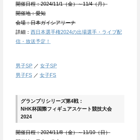
開催日程：2024/11/1（金）～11/4（月）
開催地：愛知
会場：日本ガイシアリーナ
詳細：
西日本選手権2024の出場選手・ライブ配
信・放送予定！
男子SP
／
女子SP
男子FS
／
女子FS
グランプリシリーズ第4戦：
NHK杯国際フィギュアスケート競技大会
2024
開催日程：2024/11/8（金）～11/10（日）