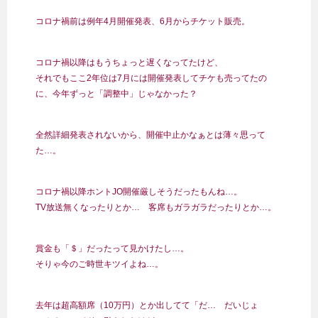
コロナ禍前は例年4月開催発表、6月からチケット販売。
コロナ禍以降はもうちょっと遅くなってたけど、
それでもここ2年位は7月には開催発表してチケも売ってたの
に、今年ずっと「調整中」じゃなかった？
全然詳細発表されないから、開催中止かなぁとは薄々思って
た…。
コロナ禍以降ホントJO開催厳しそうだったもんね…。
TV放送無くなったりとか… 客席もガラガラだったりとか…。
賞金も「＄」だったって見かけたし…。
そりゃ今のご時世キツイよね…。
去年は超高額席（10万円）とか出してて「だ… だいじょ