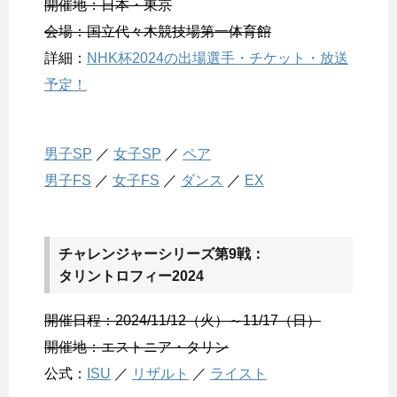
開催地：日本・東京
会場：国立代々木競技場第一体育館
詳細：
NHK杯2024の出場選手・チケット・放送
予定！
男子SP
／
女子SP
／
ペア
男子FS
／
女子FS
／
ダンス
／
EX
チャレンジャーシリーズ第9戦：
タリントロフィー2024
開催日程：2024/11/12（火）～11/17（日）
開催地：エストニア・タリン
公式：
ISU
／
リザルト
／
ライスト