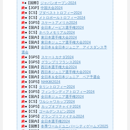
✕
●【国際】
ジャパンオープン2024
終
●【JGP】
中国大会2024
終
●【CS】
ブダペストトロフィー2024
終
●【CS】
メトロポールトロフィー2024
終
●【GPS】
スケートアメリカ2024
終
●【国内】
全日本ノービス選手権2024
終
●【CS】
ネペラメモリアル2024
終
●【国内】
東日本選手権大会2024
終
●【国内】
東日本ジュニア選手権大会2024
終
●【国内】
全日本＆全日本ジュニア アイスダンス予
選会
終
●【GPS】
スケートカナダ2024
終
●【GPS】
グランプリフランス2024
終
●【国内】
西日本選手権大会2024
終
●【国内】
西日本ジュニア選手権大会2024
終
●【国内】
全日本＆全日本ジュニア ペア予選会
終
●【GPS】
NHK杯2024
終
●【CS】
タリントロフィー2024
終
●【GPS】
フィンランディアトロフィー2024
終
●【国内】
全日本ジュニア選手権2024
終
●【CS】
ワルシャワカップ2024
終
●【GPS】
カップオブチャイナ2024
終
●【CS】
ゴールデンスピン2024
終
●【GPS】
グランプリファイナル2024
終
●【国内】
全日本選手権2024
終
●【国際】
冬季ワールドユニバーシティゲームズ2025