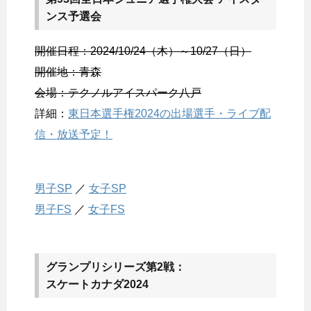
ンス予選会
開催日程：2024/10/24（木）～10/27（日）
開催地：青森
会場：テクノルアイスパーク八戸
詳細：
東日本選手権2024の出場選手・ライブ配
信・放送予定！
男子SP
／
女子SP
男子FS
／
女子FS
グランプリシリーズ第2戦：
スケートカナダ2024