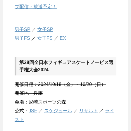
ブ配信・放送予定！
男子SP
／
女子SP
男子FS
／
女子FS
／
EX
第28回全日本フィギュアスケートノービス選
手権大会2024
開催日程：2024/10/18（金）～10/20（日）
開催地：兵庫
会場：尼崎スポーツの森
公式：
JSF
／
スケジュール
／
リザルト
／
ライ
スト